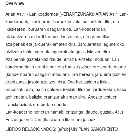
Overview
Arian A1.1 - Lan koadernoa (+ERANTZUNAK): ARIAN A1.1 Lan-
koadernoak, Ikaslearen liburuak bezala, sei unitate ditu, eta
Ikaslearen liburuaren osagarria da. Lan-koadernoan,
hizkuntzaren alderdi formala lantzen da, eta gramatika-
azalpenak eta jarduerak ematen dira. Jardueretan, eguneroko
bizitzako testuinguruak, egoerak eta gaiak islatzen dira.
Azalpenak gaztelaniaz daude, erraz ulertzeko moduan. Lan-
koadernoetako erantzunak eta transkripzioak ere aparte daude
(koadernoaren osagarri moduan). Era berean, jarduera guztien
erantzunak jasota azaltzen dira. Oro har, galdera itxiak
proposatu dira, baina galdera irekiak dituzten jardueretan, kasu
gehienetan, balizko erantzunak eman dira. Ahozko testuen
transkripzioak ere bertan daude.
Lan-koaderno honetan hamabi entzungai daude, guztiak A1.1
Entzungaien CDan (Ikaslearen liburuan) jasoak.
LIBROS RELACIONADOS: [ePub] UN PLAN SANGRIENTO