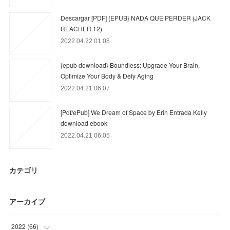
Descargar [PDF] {EPUB} NADA QUE PERDER (JACK
REACHER 12)
2022.04.22 01:08
{epub download} Boundless: Upgrade Your Brain,
Optimize Your Body & Defy Aging
2022.04.21 06:07
[Pdf/ePub] We Dream of Space by Erin Entrada Kelly
download ebook
2022.04.21 06:05
カテゴリ
アーカイブ
2022
(
66
)