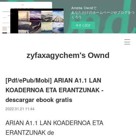
Ameba Owndで
あなただけのホームページやブログをつ
くろう
今すぐ試す
zyfaxagychem's Ownd
[Pdf/ePub/Mobi] ARIAN A1.1 LAN
KOADERNOA ETA ERANTZUNAK -
descargar ebook gratis
2022.01.21 11:44
ARIAN A1.1 LAN KOADERNOA ETA
ERANTZUNAK de