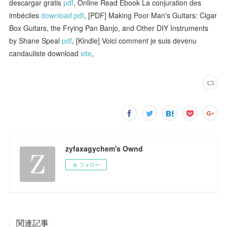
descargar gratis
pdf
, Online Read Ebook La conjuration des
imbéciles
download pdf
, [PDF] Making Poor Man's Guitars: Cigar
Box Guitars, the Frying Pan Banjo, and Other DIY Instruments
by Shane Speal
pdf
, [Kindle] Voici comment je suis devenu
candauliste download
site
,
zyfaxagychem's Ownd
フォロー
関連記事