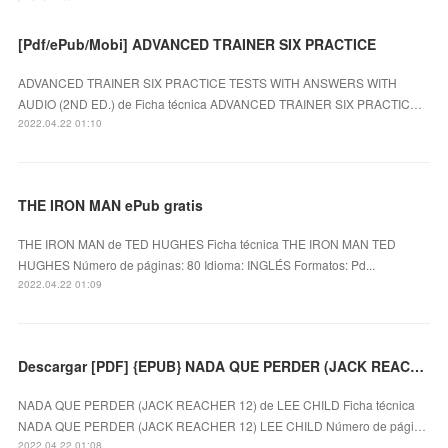
[Pdf/ePub/Mobi] ADVANCED TRAINER SIX PRACTICE
ADVANCED TRAINER SIX PRACTICE TESTS WITH ANSWERS WITH
AUDIO (2ND ED.) de Ficha técnica ADVANCED TRAINER SIX PRACTIC…
2022.04.22 01:10
THE IRON MAN ePub gratis
THE IRON MAN de TED HUGHES Ficha técnica THE IRON MAN TED
HUGHES Número de páginas: 80 Idioma: INGLÉS Formatos: Pd...
2022.04.22 01:09
Descargar [PDF] {EPUB} NADA QUE PERDER (JACK REACHER 12)
NADA QUE PERDER (JACK REACHER 12) de LEE CHILD Ficha técnica
NADA QUE PERDER (JACK REACHER 12) LEE CHILD Número de pági…
2022.04.22 01:08