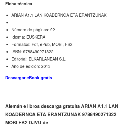
Ficha técnica
ARIAN A1.1 LAN KOADERNOA ETA ERANTZUNAK
Número de páginas: 92
Idioma: EUSKERA
Formatos: Pdf, ePub, MOBI, FB2
ISBN: 9788490271322
Editorial: ELKARLANEAN S.L.
Año de edición: 2013
Descargar eBook gratis
Alemán e libros descarga gratuita ARIAN A1.1 LAN
KOADERNOA ETA ERANTZUNAK 9788490271322
MOBI FB2 DJVU de